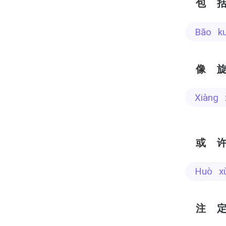
包
bāo 
像
xiàn
或
huò x
注