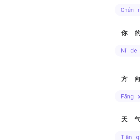
chén
你
nǐ d
方
fāng 
天
tiān 