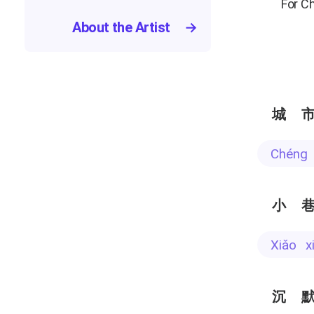
For C
About the Artist
→
城
chéng
小
xiǎo 
沉