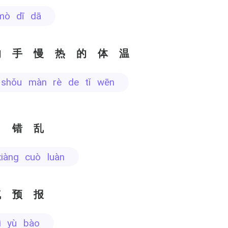
 mò dī dā
的手慢热的体温
e shǒu màn rè de tǐ wēn
向错乱
xiàng cuò luàn
气预报
qì yù bào