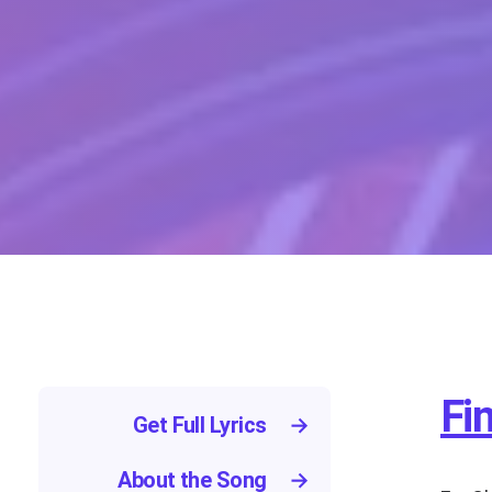
Fin
Get Full Lyrics
→
About the Song
→