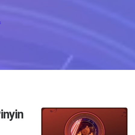
on Finally Lyrics
s
inyin