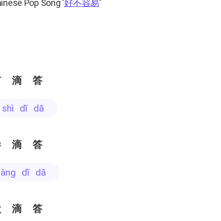
hinese Pop Song
'
好不容易
'
市滴答
 shì dī dā
巷滴答
xiàng dī dā
默滴答