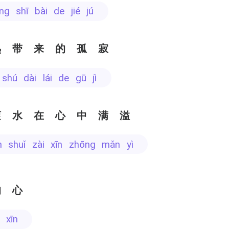
ìng shī bài de jié jú
熟带来的孤寂
 shú dài lái de gū jì
滚水在心中满溢
n shuǐ zài xīn zhōng mǎn yì
的心
 xīn