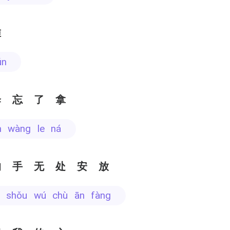
准
ǔn
伞忘了拿
n wàng le ná
的手无处安放
e shǒu wú chù ān fàng