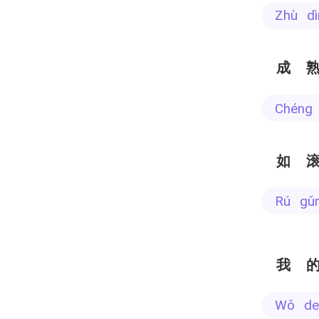
zhù d
成
chéng
如
rú gǔ
我
wǒ de