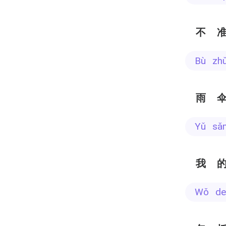
不
bù zh
雨
yǔ sǎ
我
wǒ d