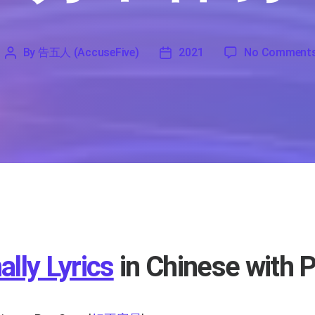
By
告五人 (AccuseFive)
2021
No Comment
'
告
2021
五
人
(AccuseFive)
ally Lyrics
in Chinese with P