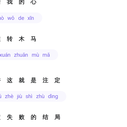
括我的心
kuò wǒ de xīn
旋转木马
g xuán zhuǎn mù mǎ
许这就是注定
ǔ zhè jiù shì zhù dìng
定失败的结局