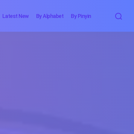
Latest New
By Alphabet
By Pinyin