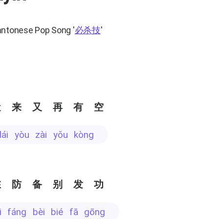
antonese Pop Song
'
必杀技
'
近来又再有空
n lái yòu zài yǒu kòng
在防备别发功
ài fáng bèi bié fā gōng