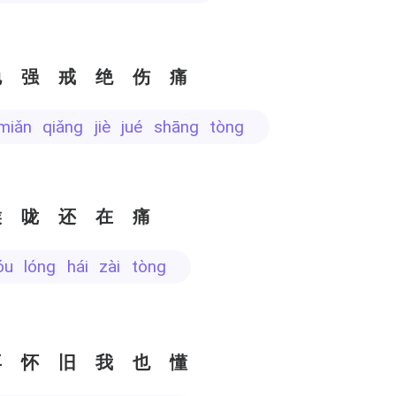
勉强戒绝伤痛
miǎn qiǎng jiè jué shāng tòng
喉咙还在痛
óu lóng hái zài tòng
再怀旧我也懂