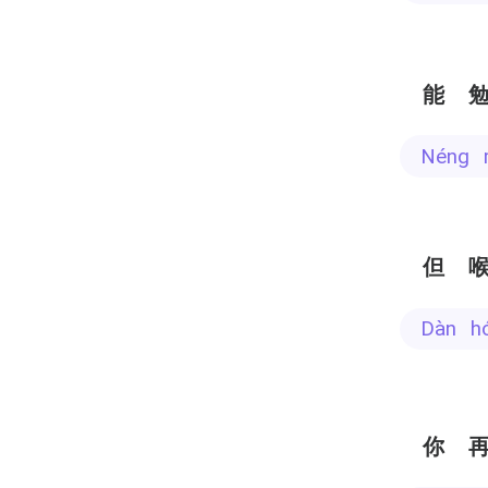
能
néng 
但
dàn h
你