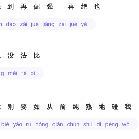
练到再倔强 再绝也
iàn dào zài jué jiàng zài jué yě
永没法比
ng méi fǎ bǐ
你别要如从前纯熟地碰我
nǐ bié yào rú cóng qián chún shú dì pèng wǒ