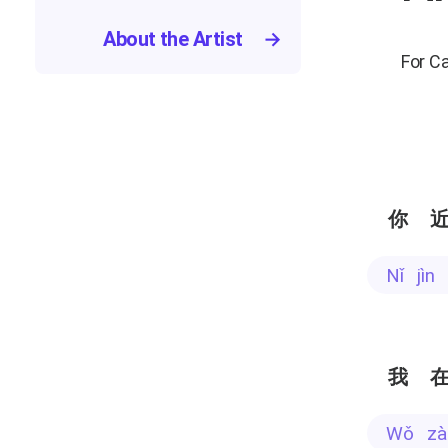
About the Artist
→
For C
你
nǐ jì
我
wǒ z