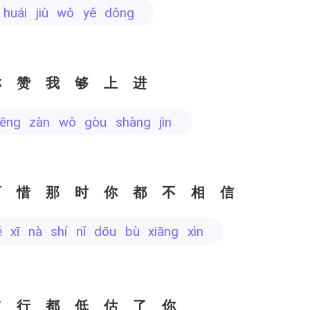
i huái jiù wǒ yě dǒng
称赞我够上进
chēng zàn wǒ gòu shàng jìn
可惜那时你都不相信
ě xī nà shí nǐ dōu bù xiāng xìn
道行都低估了你