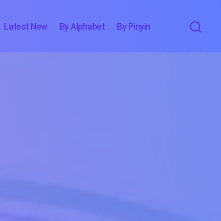
Latest New
By Alphabet
By Pinyin