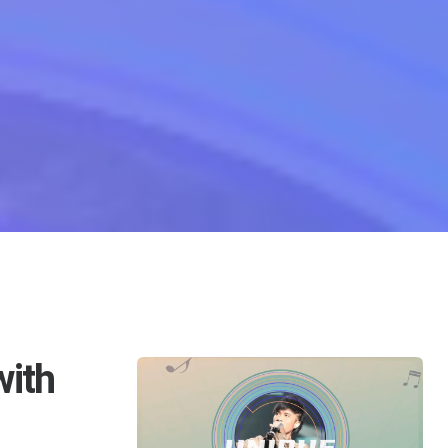
 Unique Skill Song Lyrics For Bi Sha Ji
with