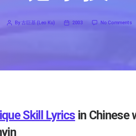
on
By
古巨基 (Leo Ku)
2003
No Comments
'
古
2003
巨
基
(Leo
Ku)
que Skill Lyrics
in Chinese 
nyin