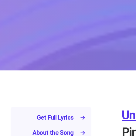
Uni
Get Full Lyrics
→
Pi
About the Song
→