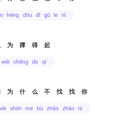
ào héng dōu dī gū le nǐ
以为撑得起
ǐ wéi chēng de qǐ
句为什么不找找你
 wèi shén me bù zhǎo zhǎo nǐ