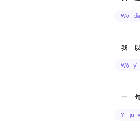
wǒ d
我
wǒ y
一
yī jù