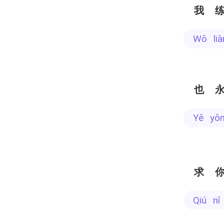
我
wǒ l
也
yě yǒ
求
qiú 