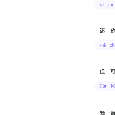
nǐ zà
还
hái 
但
dàn k
我