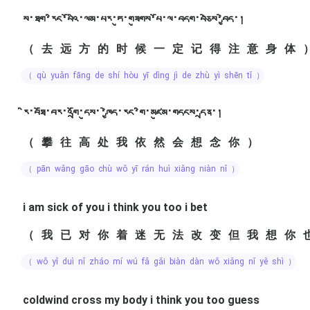
ས་ཐག་རིང་པོའི་ལམ་པར་ཏུ་གཟུགས་པོ་ལ་བདག་བཅེས་བྱེད་།
（去远方的时候一定记得注意身体
（ qù yuǎn fāng de shí hòu yī dìng jì de zhù yì shēn tǐ ）
རི་བཐོ་བར་འགྲོ་དུས་་ཁྱེད་རང་གི་མཛུམ་གདངས་དྲན་།
（攀往高处我依然会想念你）
（ pān wǎng gāo chù wǒ yī rán huì xiǎng niàn nǐ ）
i am sick of you i think you too i bet
（我已对你着迷无法改变但我想你
（ wǒ yǐ duì nǐ zháo mí wú fǎ gǎi biàn dàn wǒ xiǎng nǐ yě shì ）
coldwind cross my body i think you too guess