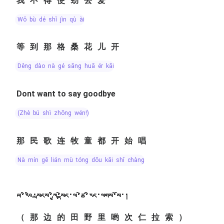
我不得使劲去爱
wǒ bù dé shǐ jìn qù ài
等到那格桑花儿开
děng dào nà gé sāng huā ér kāi
Dont want to say goodbye
(zhè bú shì zhōng wén!)
那民歌连牧童都开始唱
nà mín gē lián mù tóng dōu kāi shǐ chàng
ཕ་རིའི་སྤངས་ཀྱི་སྟེང་ལ་ཚེ་རིང་ལགས་སོ་།
（那边的田野里哟次仁拉索）