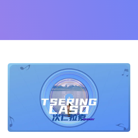
南
and
more...