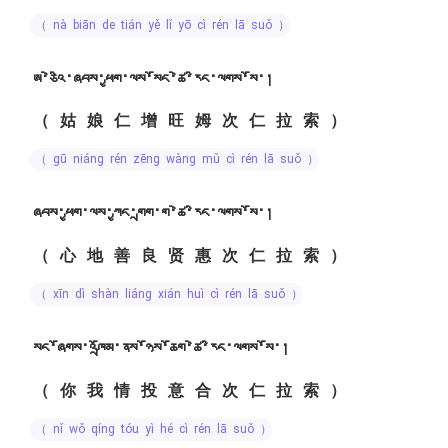
（ nà biān de tián yě lǐ yō cì rén lā suǒ ）
ཨ་ཅེའི་ཞབས་ཕྱག་ལས་སོང་ཚེ་རིང་ལགས་སོ་།
（姑娘仁增旺姆次仁拉索）
（ gū niáng rén zēng wàng mǔ cì rén lā suǒ ）
ཞབས་ཕྱག་ལས་ཀྱང་གྲག་ག་ཚེ་རིང་ལགས་སོ་།
（心地善良贤惠次仁拉索）
（ xīn dì shàn liáng xián huì cì rén lā suǒ ）
སང་ཞོགས་འཁྲོམ་ནས་ཉོས་ཆོག་ཚེ་རིང་ལགས་སོ་།
（你我情投意合次仁拉索）
（ nǐ wǒ qíng tóu yì hé cì rén lā suǒ ）