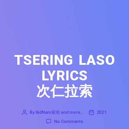
TSERING LASO
LYRICS
次仁拉索
By
KidNam索南 and more...
2021
'
KidNam
2021
on Tsering Laso Lyrics
No Comments
索