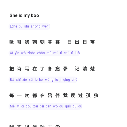
She is my boo
(zhè bú shì zhōng wén!)
吸引我朝朝暮暮 日出日落
xī yǐn wǒ zhāo zhāo mù mù rì chū rì luò
把诗写在了备忘录 记清楚
bǎ shī xiě zài le bèi wàng lù jì qīng chǔ
每一次都在陪伴我度过孤独
měi yī cì dōu zài péi bàn wǒ dù guò gū dú