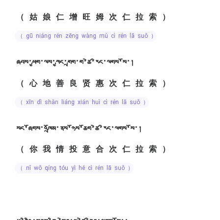
（姑娘仁增旺姆次仁拉索）
（ gū niáng rén zēng wàng mǔ cì rén lā suǒ ）
ཞབས་ཕྱག་ལས་ཀྱང་གྲག་ག་ཚེ་རིང་ལགས་སོ་།
（心地善良贤惠次仁拉索）
（ xīn dì shàn liáng xián huì cì rén lā suǒ ）
སང་ཞོགས་འཁྲོམ་ནས་ཉོས་ཆོག་ཚེ་རིང་ལགས་སོ་།
（你我情投意合次仁拉索）
（ nǐ wǒ qíng tóu yì hé cì rén lā suǒ ）