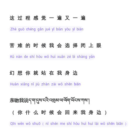
这过程感觉一遍又一遍
zhè guò chéng gǎn jué yī biàn yòu yī biàn
苦难的时候我会选择闭上眼
kǔ nàn de shí hòu wǒ huì xuǎn zé bì shàng yǎn
幻想你就站在我身边
huàn xiǎng nǐ jiù zhàn zài wǒ shēn biān
亲吻我说ད་ག་དུས་ངའི་འགྲམ་ལ་ལོག་ཡོངས་ཀས་།
（你什么时候会回来我身边）
qīn wěn wǒ shuō（ nǐ shén me shí hòu huì huí lái wǒ shēn biān ）