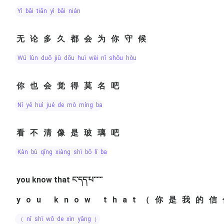
yì bǎi tiān yì bǎi nián
无论多久都会为你守候
wú lùn duō jiǔ dōu huì wèi nǐ shǒu hòu
你也会觉得莫名吧
nǐ yě huì jué de mò míng ba
看不清像是玻璃吧
kàn bù qīng xiàng shì bō lí ba
you know that ང་དད་པ་་་་་་
you know that（你是我的
（ nǐ shì wǒ de xìn yǎng ）