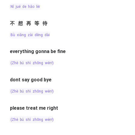
nǐ jué de hǎo lèi
不想再等待
bù xiǎng zài děng dài
everything gonna be fine
(zhè bú shì zhōng wén!)
dont say good bye
(zhè bú shì zhōng wén!)
please treat me right
(zhè bú shì zhōng wén!)