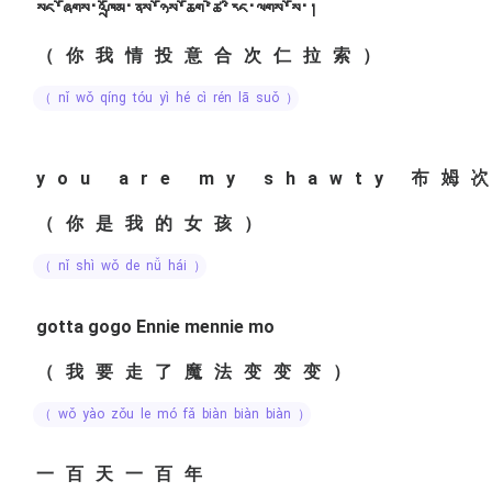
སང་ཞོགས་འཁྲོམ་ནས་ཉོས་ཆོག་ཚེ་རིང་ལགས་སོ་།
（你我情投意合次仁拉索）
（ nǐ wǒ qíng tóu yì hé cì rén lā suǒ ）
you are my shawty 布
（你是我的女孩）
（ nǐ shì wǒ de nǚ hái ）
gotta gogo Ennie mennie mo
（我要走了魔法变变变）
（ wǒ yào zǒu le mó fǎ biàn biàn biàn ）
一百天一百年