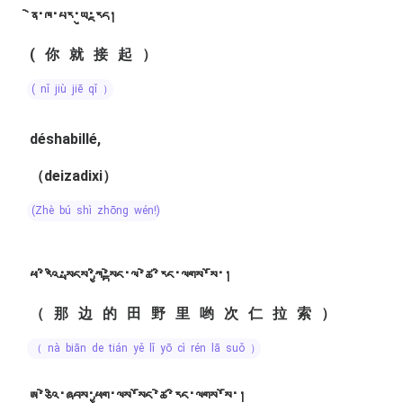
ནེ་ཁ་པར་ཡུ་རྔད།
(你就接起）
( nǐ jiù jiē qǐ ）
déshabillé,
（deizadixi）
(zhè bú shì zhōng wén!)
ཕ་རིའི་སྤངས་ཀྱི་སྟེང་ལ་ཚེ་རིང་ལགས་སོ་།
（那边的田野里哟次仁拉索）
（ nà biān de tián yě lǐ yō cì rén lā suǒ ）
ཨ་ཅེའི་ཞབས་ཕྱག་ལས་སོང་ཚེ་རིང་ལགས་སོ་།