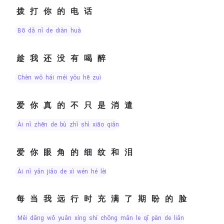
拨打你的电话
bō dǎ nǐ de diàn huà
趁我还没有喝醉
chèn wǒ hái méi yǒu hē zuì
爱你真的不只是消遣
ài nǐ zhēn de bù zhǐ shì xiāo qiǎn
爱你眼角的细纹和泪
ài nǐ yǎn jiǎo de xì wén hé lèi
每当我远行时充满了期盼的脸
měi dāng wǒ yuǎn xíng shí chōng mǎn le qī pàn de liǎn