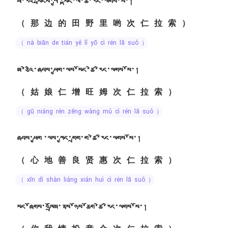
ཕ་རིའི་སྤངས་ཀྱི ་སྟེང་ལ་ཚེ་རིང་ལགས་སོ་།
（那边的田野里哟次仁拉索）
（ nà biān de tián yě lǐ yō cì rén lā suǒ ）
ཨ་ཅེའི་ཞབས་ཕྱག་ལས་སོང་ཚེ་རིང་ལགས་སོ་།
（姑娘仁增旺姆次仁拉索）
（ gū niáng rén zēng wàng mǔ cì rén lā suǒ ）
ཞབས་ཕྱག ་ལས་ཀྱང་གྲག་ག་ཚེ་རིང་ལགས་སོ་།
（心地善良贤惠次仁拉索）
（ xīn dì shàn liáng xián huì cì rén lā suǒ ）
སང་ཞོགས་འཁྲོམ་ནས་ཉོས་ཆོག་ཚེ་རིང་ལགས་སོ་།