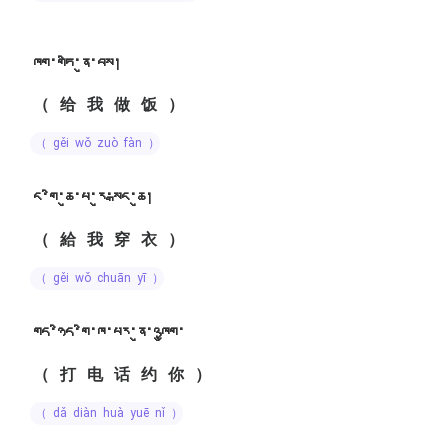
ཁག་གཏི་ནུ་བས།
（给我做饭）
（ gěi wǒ zuò fàn ）
ང་གི་ཆུ་པ་རུ་སྒང་ཆུ།
（給我穿衣）
（ gěi wǒ chuān yī ）
གད་ཉིད་གི་ཁ་པར་ནུ་འཁྱུག་
（打电话约你）
（ dǎ diàn huà yuē nǐ ）