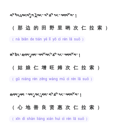
ཕ་རིའི་སྤངས་ཀྱི ་སྟེང་ལ་ཚེ་རིང་ལགས་སོ་།
（那边的田野里哟次仁拉索）
（ nà biān de tián yě lǐ yō cì rén lā suǒ ）
ཨ་ཅེའི་ཞབས་ཕྱག་ལས་སོང་ཚེ་རིང་ལགས་སོ་།
（姑娘仁增旺姆次仁拉索）
（ gū niáng rén zēng wàng mǔ cì rén lā suǒ ）
ཞབས་ཕྱག ་ལས་ཀྱང་གྲག་ག་ཚེ་རིང་ལགས་སོ་།
（心地善良贤惠次仁拉索）
（ xīn dì shàn liáng xián huì cì rén lā suǒ ）