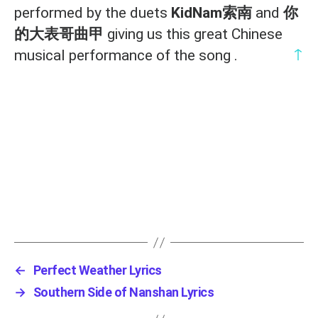
performed by the duets
KidNam索南
and
你
的大表哥曲甲
giving us this great Chinese
↑
musical performance of the song .
←
Perfect Weather Lyrics
→
Southern Side of Nanshan Lyrics