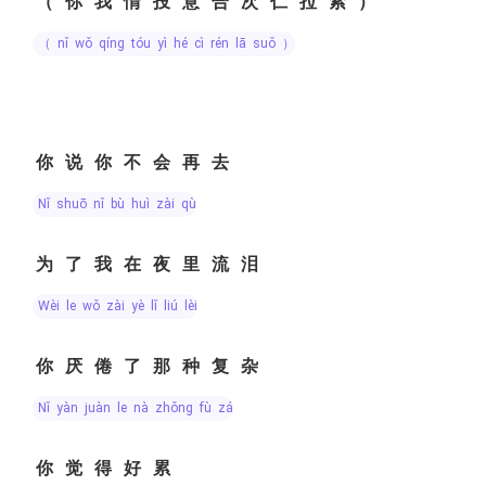
（你我情投意合次仁拉索）
（ nǐ wǒ qíng tóu yì hé cì rén lā suǒ ）
你说你不会再去
nǐ shuō nǐ bù huì zài qù
为了我在夜里流泪
wèi le wǒ zài yè lǐ liú lèi
你厌倦了那种复杂
nǐ yàn juàn le nà zhǒng fù zá
你觉得好累