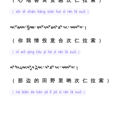
（心地善良贤惠次仁拉索）
（ xīn dì shàn liáng xián huì cì rén lā suǒ ）
སང་ཞོགས་འཁྲོམ་ནས་ཉོས་ཆོག་ཚེ་རིང་ལགས་སོ་།
（你我情投意合次仁拉索）
（ nǐ wǒ qíng tóu yì hé cì rén lā suǒ ）
ཕ་རིའི་སྤངས་ཀྱི ་སྟེང་ལ་ཚེ་རིང་ལགས་སོ་།
（那边的田野里哟次仁拉索）
（ nà biān de tián yě lǐ yō cì rén lā suǒ ）