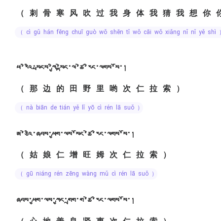
（刺骨寒风吹过我身体我猜我想你
（ cì gǔ hán fēng chuī guò wǒ shēn tǐ wǒ cāi wǒ xiǎng nǐ nǐ yě shì
ཕ་རིའི་སྤངས་ཀྱི་སྟེང་ལ་ཚེ་རིང་ལགས་སོ་།
（那边的田野里哟次仁拉索）
（ nà biān de tián yě lǐ yō cì rén lā suǒ ）
ཨ་ཅེའི་ཞབས་ཕྱག་ལས་སོང་ཚེ་རིང་ལགས་སོ་།
（姑娘仁增旺姆次仁拉索）
（ gū niáng rén zēng wàng mǔ cì rén lā suǒ ）
ཞབས་ཕྱག་ལས་ཀྱང་གྲག་ག་ཚེ་རིང་ལགས་སོ་།