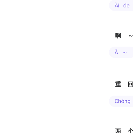
ài de
啊
ā ～
重
chóng
两