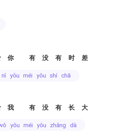
～
爱你 有没有时差
i nǐ yǒu méi yǒu shí chā
爱我 有没有长大
i wǒ yǒu méi yǒu zhǎng dà