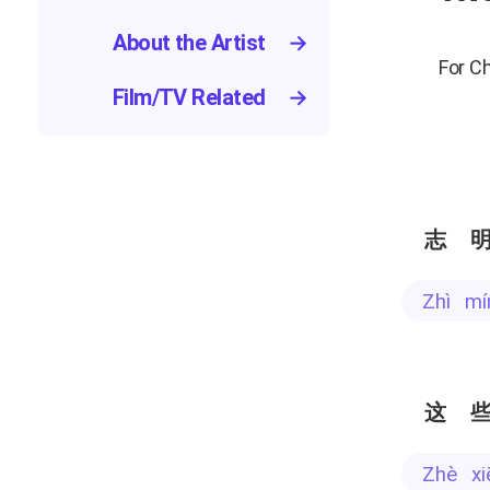
About the Artist
→
For C
Film/TV Related
→
志
zhì m
这
zhè x