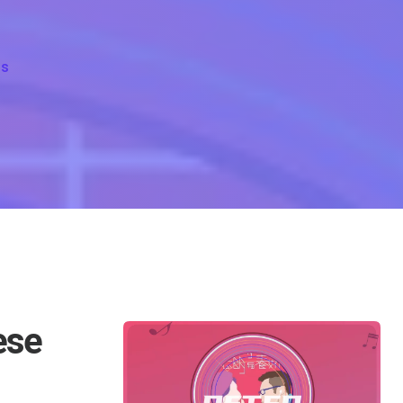
on Peter And Mary Lyrics For Zhi Ming Yu Chun Jiao
ts
ese