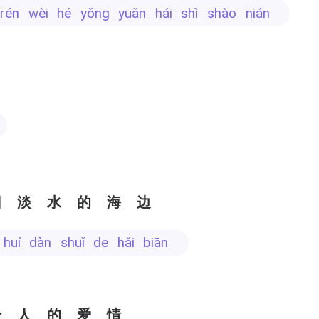
 rén wèi hé yǒng yuǎn hái shì shào nián
～
回淡水的海边
 huí dàn shuǐ de hǎi biān
个人的爱情