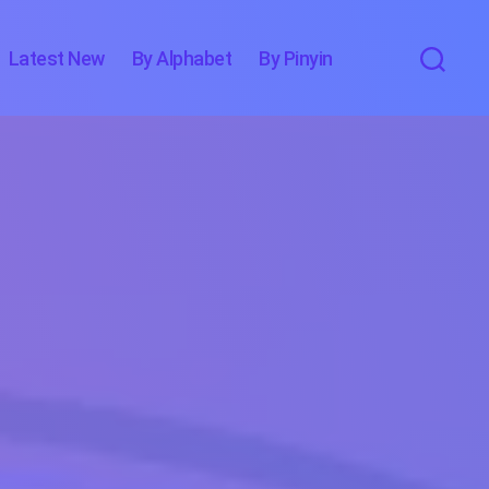
Latest New
By Alphabet
By Pinyin