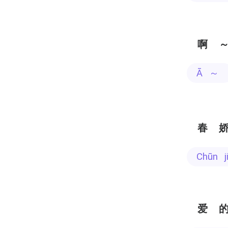
啊
ā ～
春
chūn 
爱