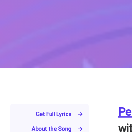
Pe
Get Full Lyrics
→
wi
About the Song
→