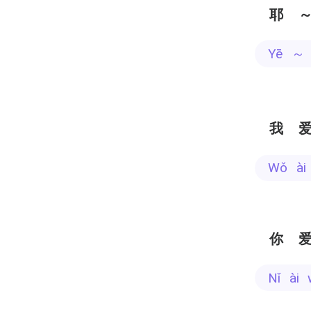
耶
yē ～
我
wǒ à
你
nǐ à