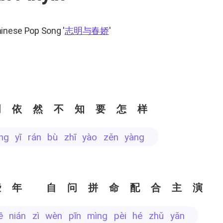
hinese Pop Song
'
志明与春娇
'
明依然不知要怎样
íng yī rán bù zhī yào zěn yàng
些年 自问拼命配合主演
iē nián zì wèn pīn mìng pèi hé zhǔ yǎn