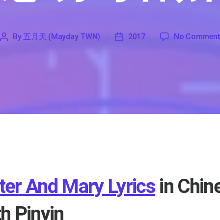
By
五月天 (Mayday TWN)
2017
No Commen
'
五
2017
月
天
(Mayday
TWN)
ter And Mary Lyrics
in Chin
th Pinyin