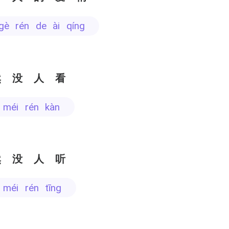
 gè rén de ài qíng
然没人看
n méi rén kàn
然没人听
n méi rén tīng