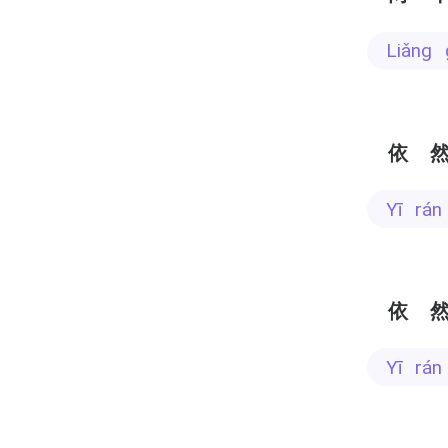
liǎng
依
yī rá
依
yī rá