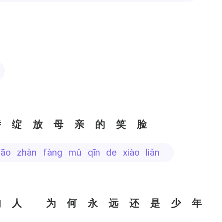
～
娇绽放母亲的笑脸
jiāo zhàn fàng mǔ qīn de xiào liǎn
的人 为何永远还是少年