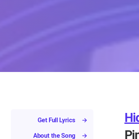
Hi
Get Full Lyrics
→
Pi
About the Song
→