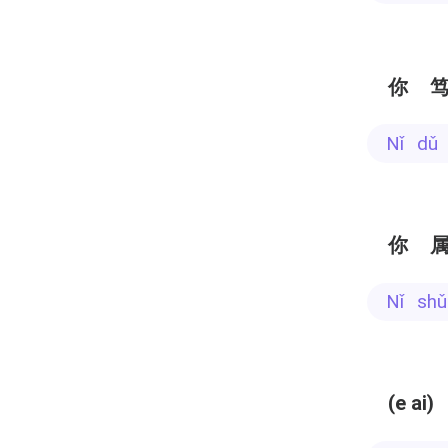
你
nǐ d
你
nǐ s
(e ai)