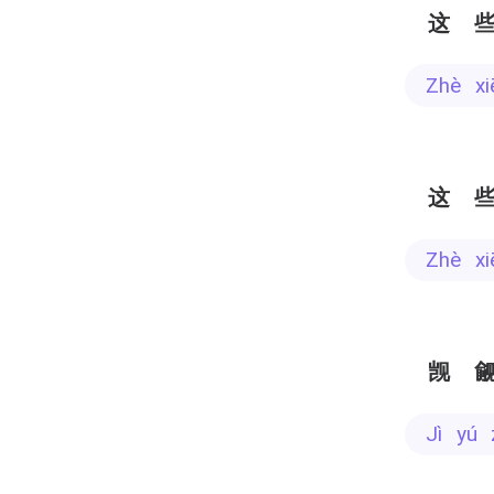
这
zhè x
这
zhè x
觊
jì yú