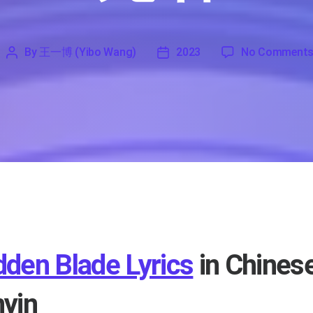
By
王一博 (Yibo Wang)
2023
No Comment
'
王
2023
一
博
(Yibo
Wang)
dden Blade Lyrics
in Chinese
nyin