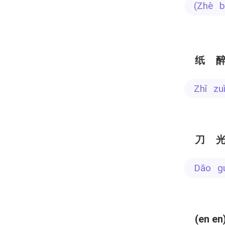
(zhè
纸
zhǐ z
刀
dāo 
(en en