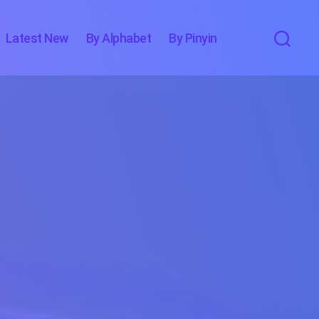
Latest New
By Alphabet
By Pinyin