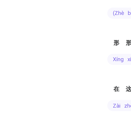
(zhè
形
xíng 
在
zài z