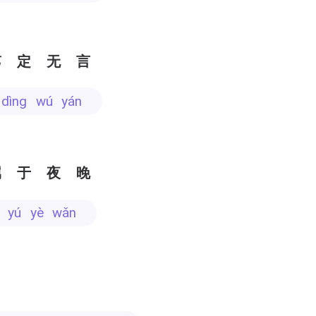
笃定无言
ǔ dìng wú yán
属于夜晚
hǔ yú yè wǎn