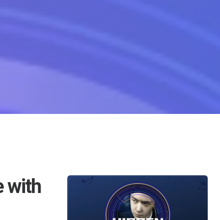
on Hidden Blade Lyrics For Wu Ming From Namesake Film OST
s
 with