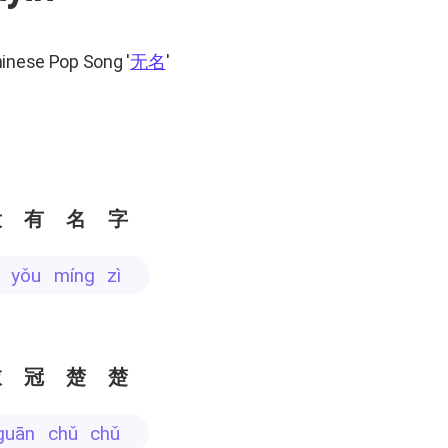
hinese Pop Song
'
无名
'
没有名字
i yǒu míng zì
衣冠楚楚
 guān chǔ chǔ