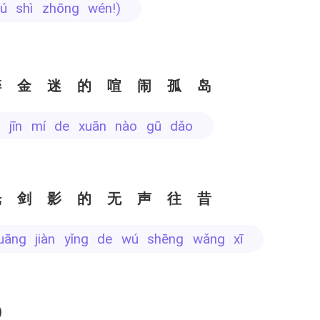
 bú shì zhōng wén!)
醉金迷的喧闹孤岛
uì jīn mí de xuān nào gū dǎo
光剑影的无声往昔
guāng jiàn yǐng de wú shēng wǎng xī
)