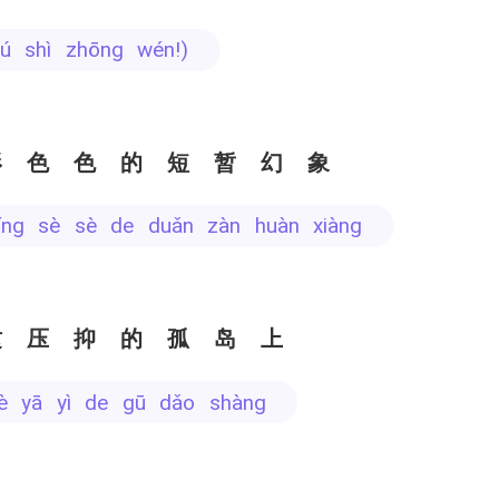
 bú shì zhōng wén!)
形色色的短暂幻象
xíng sè sè de duǎn zàn huàn xiàng
这压抑的孤岛上
hè yā yì de gū dǎo shàng