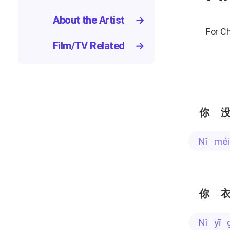
About the Artist
→
For C
Film/TV Related
→
你
nǐ mé
你
nǐ yī